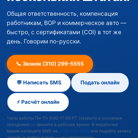
Общая ответственность, компенсация
работникам, BOP и коммерческое авто —
быстро, с сертификатами (COI) в тот же
день. Говорим по-русски.
📞 Звонок (310) 299-5555
💬 Написать SMS
Подать онлайн
⚡ Расчёт онлайн
Часы работы Пн–Пт 9:00–17:00 PT (закрыто в основные
праздники) — звоните в рабочее время. В нерабочее
время напишите SMS на
(310) 299-5555
или подайте заявку
онлайн в любое время — мы перезвоним.