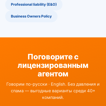
Professional liability (E&O)
Business Owners Policy
Поговорите с
лицензированным
агентом
Говорим по-русски · English. Без давления и
спама — выгодные варианты среди 40+
компаний.