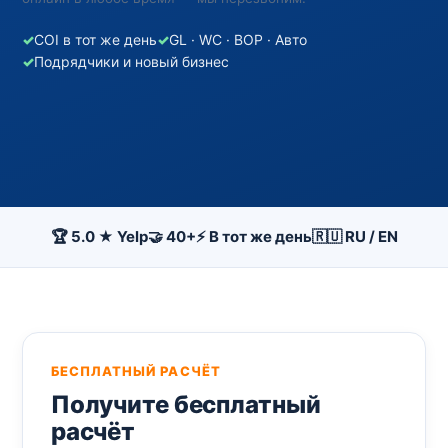
✓
COI в тот же день
✓
GL · WC · BOP · Авто
✓
Подрядчики и новый бизнес
🏆 5.0 ★ Yelp
🤝 40+
⚡ В тот же день
🇷🇺 RU / EN
БЕСПЛАТНЫЙ РАСЧЁТ
Получите бесплатный
расчёт